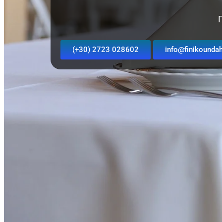
(+30) 2723 028602
info@finikoundah